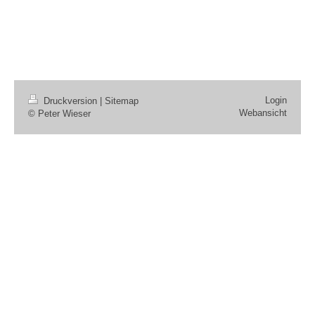
Login
Druckversion
|
Sitemap
Webansicht
© Peter Wieser